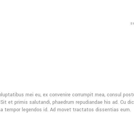
S
oluptatibus mei eu, ex convenire corrumpit mea, consul post
Sit et primis salutandi, phaedrum repudiandae his ad. Cu di
Mea tempor legendos id. Ad movet tractatos dissentias eum.