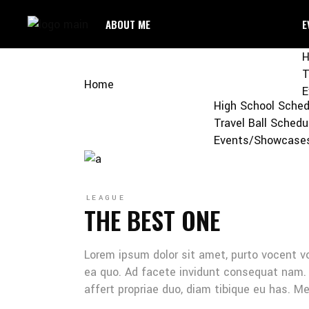
ABOUT ME
E
H
T
Home
EVENTS
E
High School Sched
ABOUT ME
Travel Ball Schedu
Events/Showcase
LEAGUE
THE BEST ONE
Lorem ipsum dolor sit amet, purto vocent v
ea quo. Ad facete invidunt consequat nam. 
affert propriae duo, diam tibique eu has. 