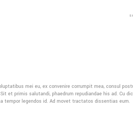
S
oluptatibus mei eu, ex convenire corrumpit mea, consul post
Sit et primis salutandi, phaedrum repudiandae his ad. Cu di
Mea tempor legendos id. Ad movet tractatos dissentias eum.