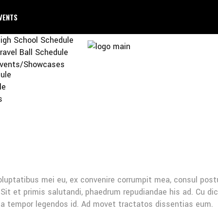
VENTS
igh School Schedule
ravel Ball Schedule
vents/Showcases
ule
le
s
oluptatibus mei eu, ex convenire corrumpit mea, consul post
Sit et primis salutandi, phaedrum repudiandae his ad. Cu di
Mea tempor legendos id. Ad movet tractatos dissentias eum.