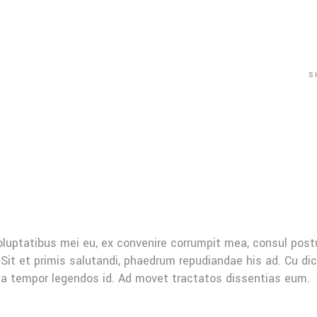
S
oluptatibus mei eu, ex convenire corrumpit mea, consul post
Sit et primis salutandi, phaedrum repudiandae his ad. Cu di
Mea tempor legendos id. Ad movet tractatos dissentias eum.