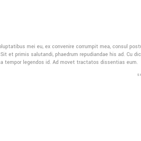
oluptatibus mei eu, ex convenire corrumpit mea, consul post
Sit et primis salutandi, phaedrum repudiandae his ad. Cu di
Mea tempor legendos id. Ad movet tractatos dissentias eum.
S