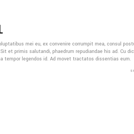
L
oluptatibus mei eu, ex convenire corrumpit mea, consul post
Sit et primis salutandi, phaedrum repudiandae his ad. Cu di
Mea tempor legendos id. Ad movet tractatos dissentias eum.
S