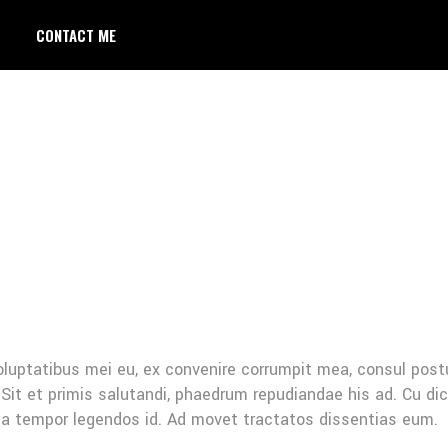
CONTACT ME
oluptatibus mei eu, ex convenire corrumpit mea, consul post
Sit et primis salutandi, phaedrum repudiandae his ad. Cu di
Mea tempor legendos id. Ad movet tractatos dissentias eum.