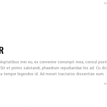
S
R
oluptatibus mei eu, ex convenire corrumpit mea, consul post
Sit et primis salutandi, phaedrum repudiandae his ad. Cu di
Mea tempor legendos id. Ad movet tractatos dissentias eum.
S