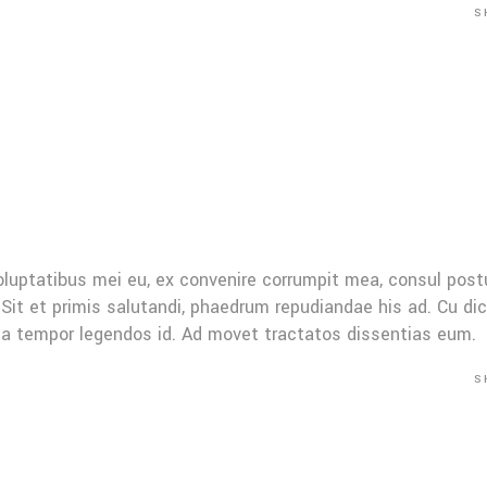
S
oluptatibus mei eu, ex convenire corrumpit mea, consul post
Sit et primis salutandi, phaedrum repudiandae his ad. Cu di
Mea tempor legendos id. Ad movet tractatos dissentias eum.
S