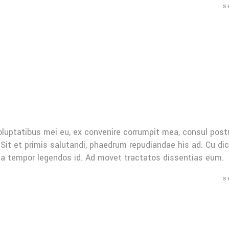
S
oluptatibus mei eu, ex convenire corrumpit mea, consul post
Sit et primis salutandi, phaedrum repudiandae his ad. Cu di
Mea tempor legendos id. Ad movet tractatos dissentias eum.
S